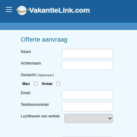
Offerte aanvraag
Naam
Achternaam
Geslacht
( Optioneel )
Man
Vrouw
Email
Telefoonnummer
Luchthaven van vertrek