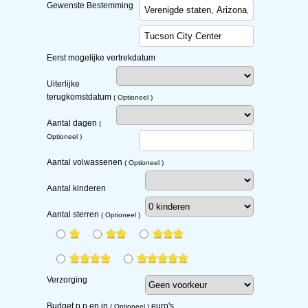
Gewenste Bestemming
Eerst mogelijke vertrekdatum
Uiterlijke
terugkomstdatum
( Optioneel )
Aantal dagen
(
Optioneel )
Aantal volwassenen
( Optioneel )
Aantal kinderen
Aantal sterren
( Optioneel )
Verzorging
Budget
p.p
en in
euro's
( Optioneel )