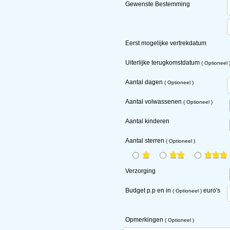
Gewenste Bestemming
Eerst mogelijke vertrekdatum
Uiterlijke terugkomstdatum
( Optioneel 
Aantal dagen
( Optioneel )
Aantal volwassenen
( Optioneel )
Aantal kinderen
Aantal sterren
( Optioneel )
Verzorging
Budget
p.p
en in
euro's
( Optioneel )
Opmerkingen
( Optioneel )