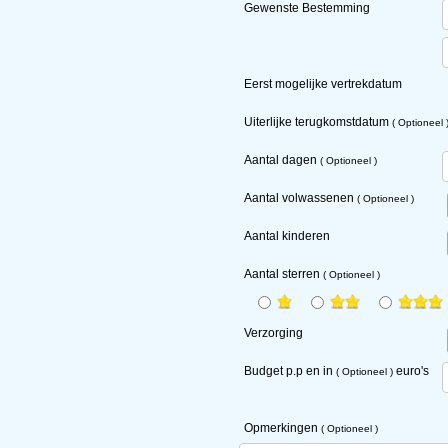
Gewenste Bestemming
Eerst mogelijke vertrekdatum
Uiterlijke terugkomstdatum
( Optioneel 
Aantal dagen
( Optioneel )
Aantal volwassenen
( Optioneel )
Aantal kinderen
Aantal sterren
( Optioneel )
Verzorging
Budget
p.p
en in
euro's
( Optioneel )
Opmerkingen
( Optioneel )