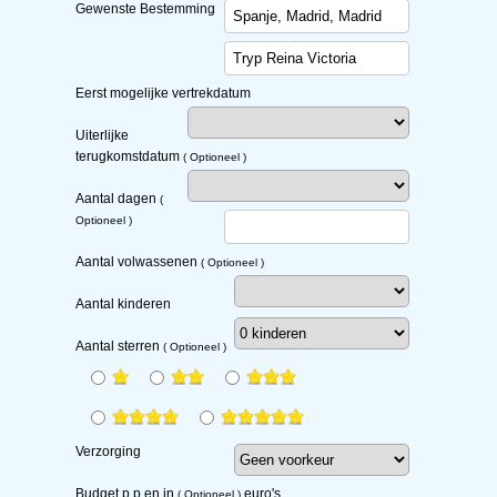
Gewenste Bestemming
Eerst mogelijke vertrekdatum
Uiterlijke
terugkomstdatum
( Optioneel )
Aantal dagen
(
Optioneel )
Aantal volwassenen
( Optioneel )
Aantal kinderen
Aantal sterren
( Optioneel )
Verzorging
Budget
p.p
en in
euro's
( Optioneel )