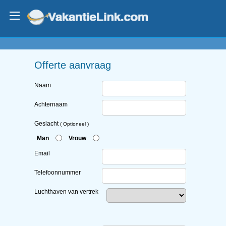
Offerte aanvraag
Naam
Achternaam
Geslacht
( Optioneel )
Man
Vrouw
Email
Telefoonnummer
Luchthaven van vertrek