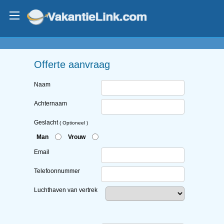
Offerte aanvraag
Naam
Achternaam
Geslacht
( Optioneel )
Man
Vrouw
Email
Telefoonnummer
Luchthaven van vertrek