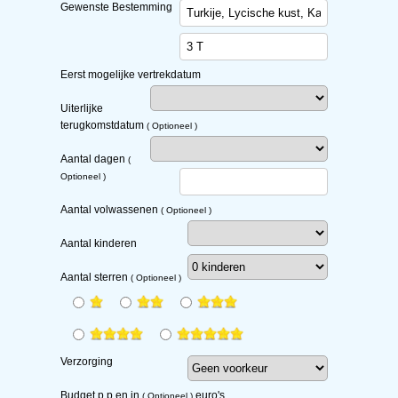
Gewenste Bestemming
Eerst mogelijke vertrekdatum
Uiterlijke
terugkomstdatum
( Optioneel )
Aantal dagen
(
Optioneel )
Aantal volwassenen
( Optioneel )
Aantal kinderen
Aantal sterren
( Optioneel )
Verzorging
Budget
p.p
en in
euro's
( Optioneel )